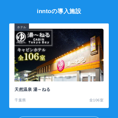
inntoの導入施設
ホテル
天然温泉 湯～ねる
千葉県
全106室