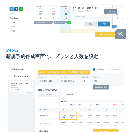
新規予約作成画面で、プランと人数を設定