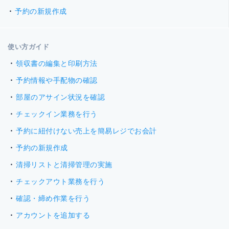
予約の新規作成
使い方ガイド
領収書の編集と印刷方法
予約情報や手配物の確認
部屋のアサイン状況を確認
チェックイン業務を行う
予約に紐付けない売上を簡易レジでお会計
予約の新規作成
清掃リストと清掃管理の実施
チェックアウト業務を行う
確認・締め作業を行う
アカウントを追加する