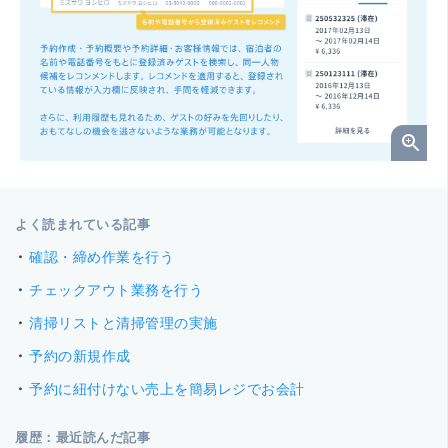
よく読まれている記事
確認・締め作業を行う
チェックアウト業務を行う
清掃リストと清掃管理の実施
予約の新規作成
予約に紐付けない売上を簡易レジでお会計
履歴：最近読んだ記事