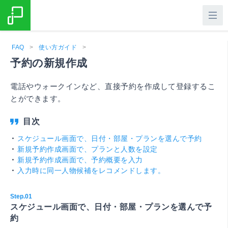
FAQ
>
使い方ガイド
>
予約の新規作成
電話やウォークインなど、直接予約を作成して登録するこ
とができます。
スケジュール画面で、日付・部屋・プランを選んで予約
新規予約作成画面で、プランと人数を設定
新規予約作成画面で、予約概要を入力
入力時に同一人物候補をレコメンドします。
スケジュール画面で、日付・部屋・プランを選んで予
約