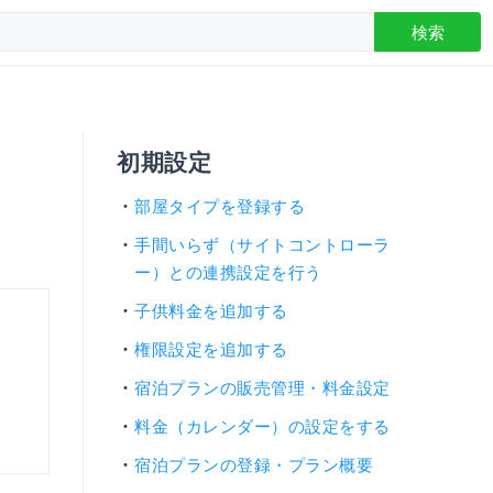
初期設定
部屋タイプを登録する
手間いらず（サイトコントローラ
ー）との連携設定を行う
子供料金を追加する
権限設定を追加する
宿泊プランの販売管理・料金設定
料金（カレンダー）の設定をする
宿泊プランの登録・プラン概要