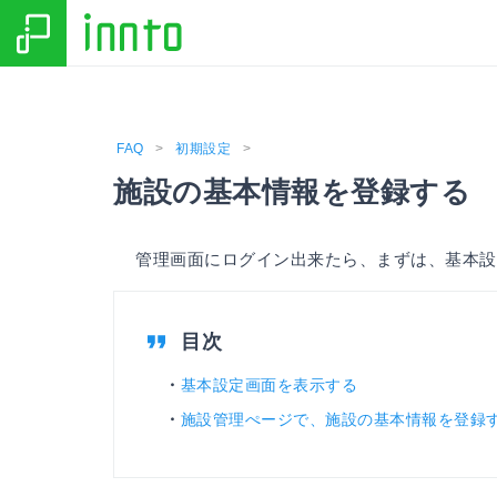
FAQ
>
初期設定
>
施設の基本情報を登録する
管理画面にログイン出来たら、まずは、基本設
基本設定画面を表示する
施設管理ぺージで、施設の基本情報を登録