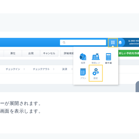
ーが展開されます。
画面を表示します。