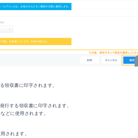
る領収書に印字されます。
発行する領収書に印字されます。
場合などに使用されます。
使用されます。