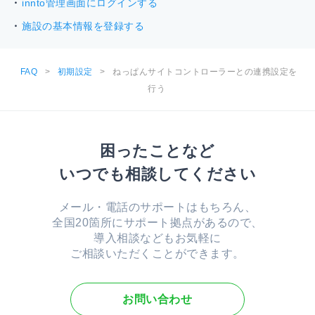
innto管理画面にログインする
施設の基本情報を登録する
FAQ
>
初期設定
>
ねっぱんサイトコントローラーとの連携設定を
行う
困ったことなど
いつでも相談してください
メール・電話のサポートはもちろん、
全国20箇所にサポート拠点があるので、
導入相談などもお気軽に
ご相談いただくことができます。
お問い合わせ