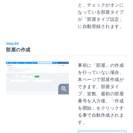
と、チェックがオンに
なっている部屋タイプ
が「部屋タイプ設定」
に自動登録されます。
部屋の作成
事前に「部屋」の作成
を行っていない場合、
本ページで部屋作成が
できます。部屋タイ
プ、室数、最初の部屋
番号を入力後、「作成
を開始」をクリックす
る事で自動作成されま
す。