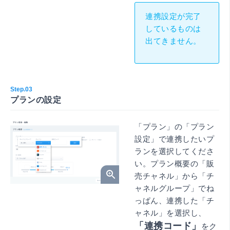
連携設定が完了
しているものは
出てきません。
プランの設定
「プラン」の「プラン
設定」で連携したいプ
ランを選択してくださ
い。プラン概要の「販
売チャネル」から「チ
ャネルグループ」でね
っぱん、連携した「チ
ャネル」を選択し、
「連携コード」
をク