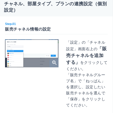
チャネル、部屋タイプ、プランの連携設定（個別
設定）
販売チャネル情報の設定
「設定」の「チャネル
「販
設定」画面右上の
売チャネルを追加
する」
をクリックして
ください。
「販売チャネルグルー
プ名」で「ねっぱん」
を選択し、設定したい
販売チャネルを選んで
「保存」をクリックし
てください。