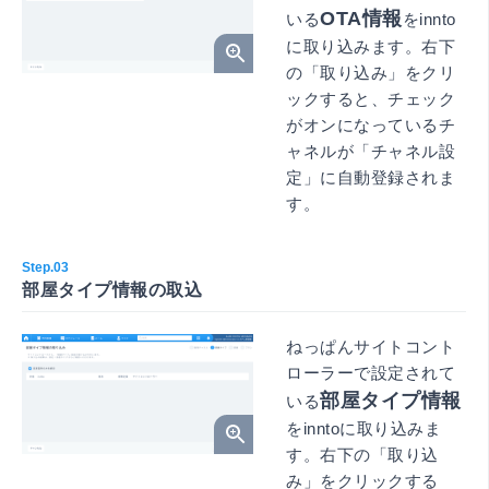
OTA情報
いる
をinnto
に取り込みます。右下
の「取り込み」をクリ
ックすると、チェック
がオンになっているチ
ャネルが「チャネル設
定」に自動登録されま
す。
部屋タイプ情報の取込
ねっぱんサイトコント
ローラーで設定されて
部屋タイプ情報
いる
をinntoに取り込みま
す。右下の「取り込
み」をクリックする