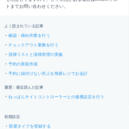
トまでお問い合わせください。
よく読まれている記事
確認・締め作業を行う
チェックアウト業務を行う
清掃リストと清掃管理の実施
予約の新規作成
予約に紐付けない売上を簡易レジでお会計
履歴：最近読んだ記事
ねっぱんサイトコントローラーとの連携設定を行う
初期設定
部屋タイプを登録する