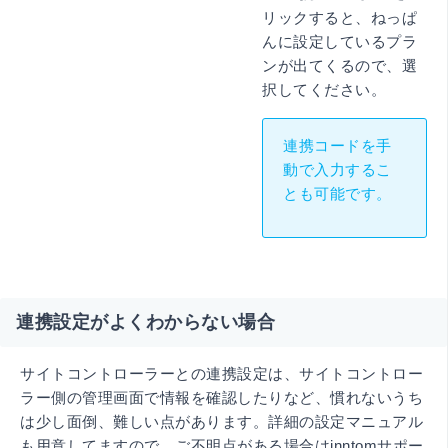
リックすると、ねっぱ
んに設定しているプラ
ンが出てくるので、選
択してください。
連携コードを手
動で入力するこ
とも可能です。
連携設定がよくわからない場合
サイトコントローラーとの連携設定は、サイトコントロー
ラー側の管理画面で情報を確認したりなど、慣れないうち
は少し面倒、難しい点があります。詳細の設定マニュアル
も用意してますので、ご不明点がある場合はinntomサポー