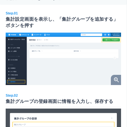
集計設定画面を表示し、「集計グループを追加する」
ボタンを押す
集計グループの登録画面に情報を入力し、保存する