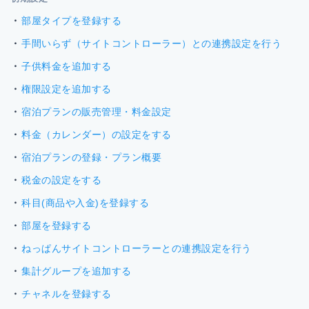
部屋タイプを登録する
手間いらず（サイトコントローラー）との連携設定を行う
子供料金を追加する
権限設定を追加する
宿泊プランの販売管理・料金設定
料金（カレンダー）の設定をする
宿泊プランの登録・プラン概要
税金の設定をする
科目(商品や入金)を登録する
部屋を登録する
ねっぱんサイトコントローラーとの連携設定を行う
集計グループを追加する
チャネルを登録する